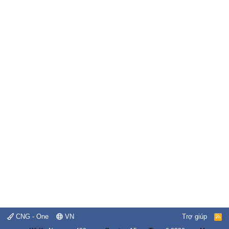
CNG - One
VN
Trợ giúp
R
S