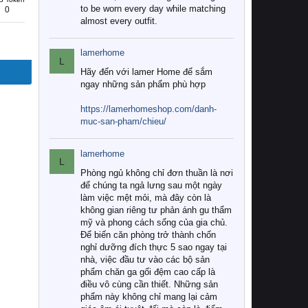
to be worn every day while matching
0
almost every outfit.
lamerhome
L
Hãy đến với lamer Home để sắm
ngay những sản phẩm phù hợp
https://lamerhomeshop.com/danh-
muc-san-pham/chieu/
lamerhome
L
Phòng ngủ không chỉ đơn thuần là nơi
để chúng ta ngả lưng sau một ngày
làm việc mệt mỏi, mà đây còn là
không gian riêng tư phản ánh gu thẩm
mỹ và phong cách sống của gia chủ.
Để biến căn phòng trở thành chốn
nghỉ dưỡng đích thực 5 sao ngay tại
nhà, việc đầu tư vào các bộ sản
phẩm chăn ga gối đệm cao cấp là
điều vô cùng cần thiết. Những sản
phẩm này không chỉ mang lại cảm