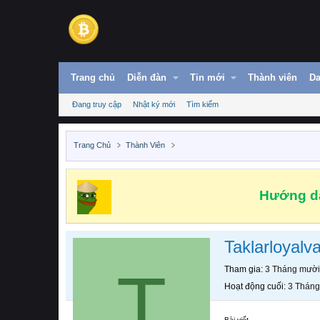
Trang chủ
Diễn đàn
Tin mới
Thành viên
Da
Đang truy cập
Nhật ký mới
Tìm kiếm
Trang Chủ
Thành Viên
Hướng dẫ
Taklarloyalv
T
Tham gia
3 Tháng mười
Hoạt động cuối
3 Tháng
Bài viết