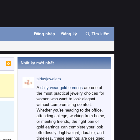
Đăng nhập
Đăng ký
Tìm kiếm
Nhật ký mới nhất
siriusjewelers
Binance
MEXC
A
daily wear gold earrings
are one of
the most practical jewelry choices for
women who want to look elegant
without compromising comfort.
Whether you're heading to the office,
attending college, working from home,
or meeting friends, the right pair of
gold earrings can complete your look
effortlessly. Lightweight, durable, and
timeless, these earrings are designed
B Token