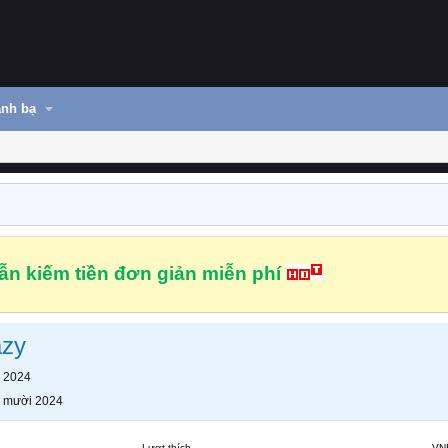
nh bạ
n kiếm tiền đơn giản miễn phí
azy
 2024
 mười 2024
Lượt thích
VN