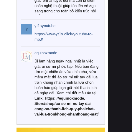
giác êm ái tuyệt đối mà còn là điểm
nhấn nghệ thuật giúp tôn lên vẻ đẹp
sang trọng cho toàn bộ kiến trúc nội
thất.
yt1syoutube
Tuy nhiên, giữa thị trường đa dạng
Y
với vô vàn thương hiệu và mẫu mã
https://www-yt1s.click/youtube-to-
như hiện nay, làm thế nào để chọn
mp3/
được những bộ chăn ga gối đệm cao
cấp thực sự chất lượng, phù hợp với
equinoxmode
khí hậu và nhu cầu sử dụng của gia
đình? Hãy cùng chúng tôi đi tìm lời
Đi làm hàng ngày ngại nhất là việc
giải đáp chi tiết qua bài viết dưới đây.
giặt ủi sơ mi phức tạp. Nếu bạn đang
tìm một chiếc áo vừa chỉn chu, vừa
1. Tại sao các gia đình hiện đại lại ưa
mềm mát thì áo sơ mi nữ tay dài lụa
chuộng chăn ga gối đệm cao cấp?
trơn không nhăn chính là lựa chọn
hoàn hảo giúp bạn giữ nét thanh lịch
Khác với các dòng sản phẩm thông
cả ngày dài. Xem chi tiết mẫu áo tại:
thường, những bộ chăn ga gối đệm
Link: Https: //equinoxmode.
cao cấp trải qua quy trình sản xuất
Store/shop/ao-so-mi-nu-tay-dai-
nghiêm ngặt từ khâu chọn lọc nguyên
cong-so-thanh-lich-quy-phaichat-
liệu tự nhiên đến công nghệ dệt
vai-lua-tronkhong-nhanthoang-mat/
nhuộm hiện đại không chứa hóa chất
độc hại. Khi sử dụng dòng sản phẩm
này, bạn sẽ cảm nhận rõ rệt sự khác