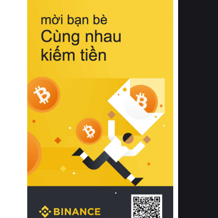
biệt từ bề mặt vải mềm mịn, khả năng
thoáng khí tuyệt vời cho đến độ đàn
hồi chuẩn xác của phần đệm nâng đỡ
cột sống.
Bên cạnh đó, việc lựa chọn các dòng
sản phẩm đạt chuẩn chất lượng quốc
tế còn giúp ngăn ngừa tình trạng kích
ứng da, hạn chế sự phát triển của vi
khuẩn và nấm mốc trong điều kiện
thời tiết nóng ẩm. Bạn có thể tìm hiểu
thêm các nghiên cứu khoa học về tác
động của giấc ngủ và môi trường
phòng ngủ đối với sức khỏe con
người tại Sleep Foundation (External
Link) để có cái nhìn toàn diện hơn.
2. Các tiêu chí vàng khi lựa chọn
chăn ga gối đệm cao cấp cho phòng
ngủ
Để sở hữu một bộ chăn ga gối đệm
cao cấp hoàn hảo cả về thẩm mỹ lẫn
công năng, người tiêu dùng cần cân
nhắc kỹ lưỡng các tiêu chí quan trọng