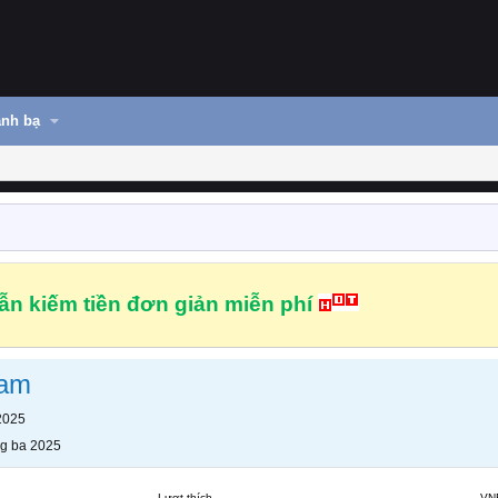
nh bạ
n kiếm tiền đơn giản miễn phí
cam
2025
g ba 2025
Lượt thích
VN