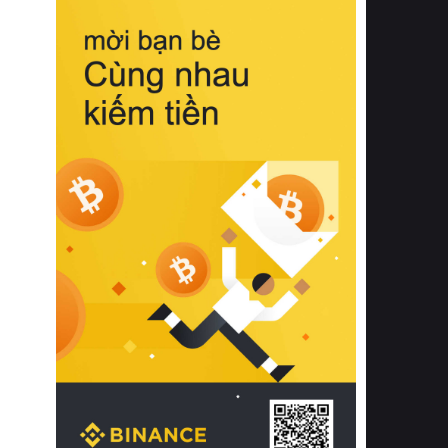
biệt từ bề mặt vải mềm mịn, khả năng
thoáng khí tuyệt vời cho đến độ đàn
hồi chuẩn xác của phần đệm nâng đỡ
cột sống.
Bên cạnh đó, việc lựa chọn các dòng
sản phẩm đạt chuẩn chất lượng quốc
tế còn giúp ngăn ngừa tình trạng kích
ứng da, hạn chế sự phát triển của vi
khuẩn và nấm mốc trong điều kiện
thời tiết nóng ẩm. Bạn có thể tìm hiểu
thêm các nghiên cứu khoa học về tác
động của giấc ngủ và môi trường
phòng ngủ đối với sức khỏe con
người tại Sleep Foundation (External
Link) để có cái nhìn toàn diện hơn.
2. Các tiêu chí vàng khi lựa chọn
chăn ga gối đệm cao cấp cho phòng
ngủ
Để sở hữu một bộ chăn ga gối đệm
cao cấp hoàn hảo cả về thẩm mỹ lẫn
công năng, người tiêu dùng cần cân
nhắc kỹ lưỡng các tiêu chí quan trọng