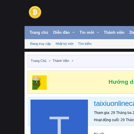
Trang chủ
Diễn đàn
Tin mới
Thành viên
Da
Đang truy cập
Nhật ký mới
Tìm kiếm
Trang Chủ
Thành Viên
Hướng dẫ
taixiuonline
T
Tham gia
29 Tháng ba 
Hoạt động cuối
29 Thán
Bài viết