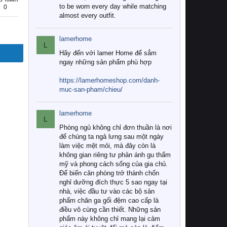
to be worn every day while matching
0
almost every outfit.
lamerhome
L
Hãy đến với lamer Home để sắm
ngay những sản phẩm phù hợp
https://lamerhomeshop.com/danh-
muc-san-pham/chieu/
lamerhome
L
Phòng ngủ không chỉ đơn thuần là nơi
để chúng ta ngả lưng sau một ngày
làm việc mệt mỏi, mà đây còn là
không gian riêng tư phản ánh gu thẩm
mỹ và phong cách sống của gia chủ.
Để biến căn phòng trở thành chốn
nghỉ dưỡng đích thực 5 sao ngay tại
nhà, việc đầu tư vào các bộ sản
phẩm chăn ga gối đệm cao cấp là
điều vô cùng cần thiết. Những sản
phẩm này không chỉ mang lại cảm