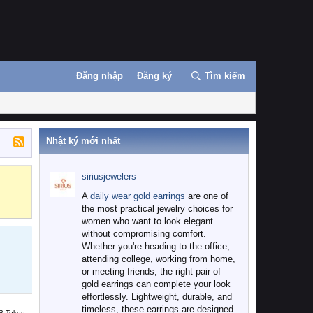
Đăng nhập
Đăng ký
Tìm kiếm
Nhật ký mới nhất
siriusjewelers
Binance
MEXC
A
daily wear gold earrings
are one of
the most practical jewelry choices for
women who want to look elegant
without compromising comfort.
Whether you're heading to the office,
attending college, working from home,
or meeting friends, the right pair of
gold earrings can complete your look
effortlessly. Lightweight, durable, and
timeless, these earrings are designed
B Token