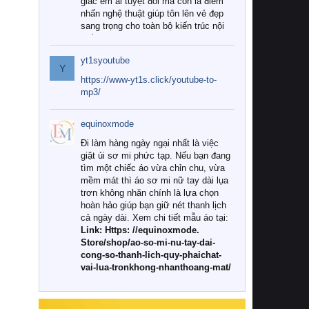
giác êm ái tuyệt đối mà còn là điểm
nhấn nghệ thuật giúp tôn lên vẻ đẹp
sang trọng cho toàn bộ kiến trúc nội
thất.
yt1syoutube
Tuy nhiên, giữa thị trường đa dạng
Y
với vô vàn thương hiệu và mẫu mã
https://www-yt1s.click/youtube-to-
như hiện nay, làm thế nào để chọn
mp3/
được những bộ chăn ga gối đệm cao
cấp thực sự chất lượng, phù hợp với
equinoxmode
khí hậu và nhu cầu sử dụng của gia
đình? Hãy cùng chúng tôi đi tìm lời
Đi làm hàng ngày ngại nhất là việc
giải đáp chi tiết qua bài viết dưới đây.
giặt ủi sơ mi phức tạp. Nếu bạn đang
tìm một chiếc áo vừa chỉn chu, vừa
1. Tại sao các gia đình hiện đại lại ưa
mềm mát thì áo sơ mi nữ tay dài lụa
chuộng chăn ga gối đệm cao cấp?
trơn không nhăn chính là lựa chọn
hoàn hảo giúp bạn giữ nét thanh lịch
Khác với các dòng sản phẩm thông
cả ngày dài. Xem chi tiết mẫu áo tại:
thường, những bộ chăn ga gối đệm
Link: Https: //equinoxmode.
cao cấp trải qua quy trình sản xuất
Store/shop/ao-so-mi-nu-tay-dai-
nghiêm ngặt từ khâu chọn lọc nguyên
cong-so-thanh-lich-quy-phaichat-
liệu tự nhiên đến công nghệ dệt
vai-lua-tronkhong-nhanthoang-mat/
nhuộm hiện đại không chứa hóa chất
độc hại. Khi sử dụng dòng sản phẩm
này, bạn sẽ cảm nhận rõ rệt sự khác