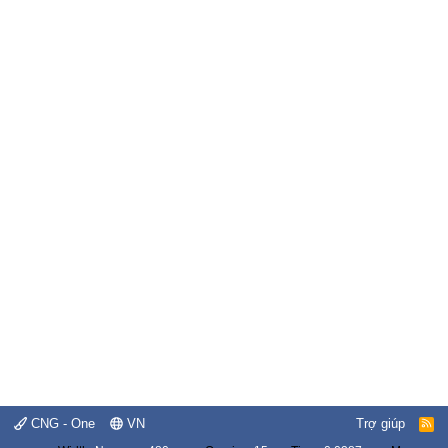
CNG - One
VN
Trợ giúp
R
S