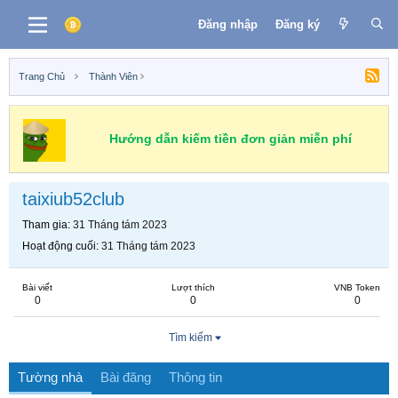
Đăng nhập
Đăng ký
Trang Chủ
Thành Viên
Hướng dẫn kiếm tiền đơn giản miễn phí
taixiub52club
Tham gia
31 Tháng tám 2023
Hoạt động cuối
31 Tháng tám 2023
Bài viết
Lượt thích
VNB Token
0
0
0
Tìm kiếm
Tường nhà
Bài đăng
Thông tin