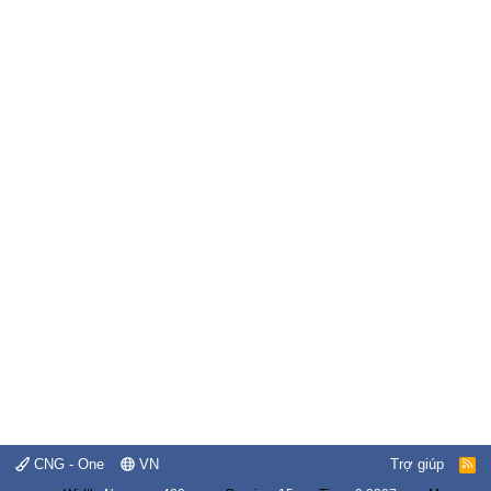
CNG - One
VN
Trợ giúp
R
S