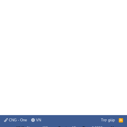
CNG - One
VN
Trợ giúp
R
S