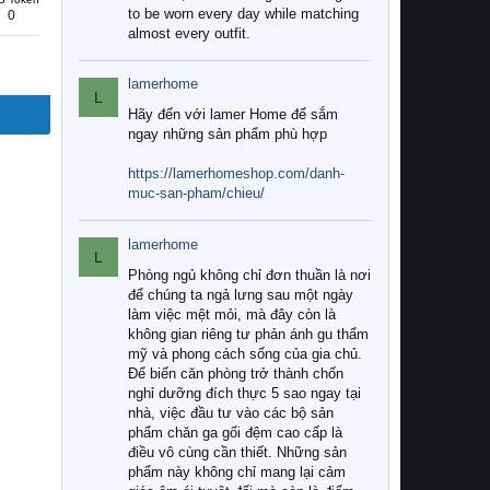
to be worn every day while matching
0
almost every outfit.
lamerhome
L
Hãy đến với lamer Home để sắm
ngay những sản phẩm phù hợp
https://lamerhomeshop.com/danh-
muc-san-pham/chieu/
lamerhome
L
Phòng ngủ không chỉ đơn thuần là nơi
để chúng ta ngả lưng sau một ngày
làm việc mệt mỏi, mà đây còn là
không gian riêng tư phản ánh gu thẩm
mỹ và phong cách sống của gia chủ.
Để biến căn phòng trở thành chốn
nghỉ dưỡng đích thực 5 sao ngay tại
nhà, việc đầu tư vào các bộ sản
phẩm chăn ga gối đệm cao cấp là
điều vô cùng cần thiết. Những sản
phẩm này không chỉ mang lại cảm