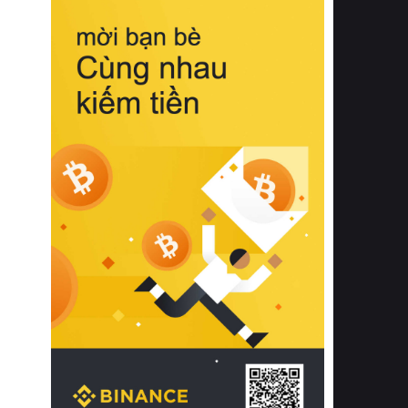
biệt từ bề mặt vải mềm mịn, khả năng
thoáng khí tuyệt vời cho đến độ đàn
hồi chuẩn xác của phần đệm nâng đỡ
cột sống.
Bên cạnh đó, việc lựa chọn các dòng
sản phẩm đạt chuẩn chất lượng quốc
tế còn giúp ngăn ngừa tình trạng kích
ứng da, hạn chế sự phát triển của vi
khuẩn và nấm mốc trong điều kiện
thời tiết nóng ẩm. Bạn có thể tìm hiểu
thêm các nghiên cứu khoa học về tác
động của giấc ngủ và môi trường
phòng ngủ đối với sức khỏe con
người tại Sleep Foundation (External
Link) để có cái nhìn toàn diện hơn.
2. Các tiêu chí vàng khi lựa chọn
chăn ga gối đệm cao cấp cho phòng
ngủ
Để sở hữu một bộ chăn ga gối đệm
cao cấp hoàn hảo cả về thẩm mỹ lẫn
công năng, người tiêu dùng cần cân
nhắc kỹ lưỡng các tiêu chí quan trọng