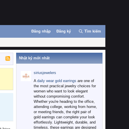
Đăng nhập
Đăng ký
Tìm kiếm
Nhật ký mới nhất
siriusjewelers
Binance
MEXC
A
daily wear gold earrings
are one of
the most practical jewelry choices for
women who want to look elegant
without compromising comfort.
Whether you're heading to the office,
attending college, working from home,
or meeting friends, the right pair of
gold earrings can complete your look
effortlessly. Lightweight, durable, and
timeless, these earrings are designed
B Token