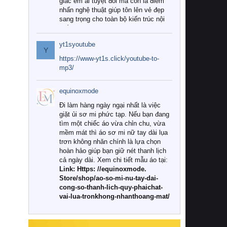
giác êm ái tuyệt đối mà còn là điểm
nhấn nghệ thuật giúp tôn lên vẻ đẹp
sang trọng cho toàn bộ kiến trúc nội
thất.
yt1syoutube
Tuy nhiên, giữa thị trường đa dạng
Y
với vô vàn thương hiệu và mẫu mã
https://www-yt1s.click/youtube-to-
như hiện nay, làm thế nào để chọn
mp3/
được những bộ chăn ga gối đệm cao
cấp thực sự chất lượng, phù hợp với
equinoxmode
khí hậu và nhu cầu sử dụng của gia
đình? Hãy cùng chúng tôi đi tìm lời
Đi làm hàng ngày ngại nhất là việc
giải đáp chi tiết qua bài viết dưới đây.
giặt ủi sơ mi phức tạp. Nếu bạn đang
tìm một chiếc áo vừa chỉn chu, vừa
1. Tại sao các gia đình hiện đại lại ưa
mềm mát thì áo sơ mi nữ tay dài lụa
chuộng chăn ga gối đệm cao cấp?
trơn không nhăn chính là lựa chọn
hoàn hảo giúp bạn giữ nét thanh lịch
Khác với các dòng sản phẩm thông
cả ngày dài. Xem chi tiết mẫu áo tại:
thường, những bộ chăn ga gối đệm
Link: Https: //equinoxmode.
cao cấp trải qua quy trình sản xuất
Store/shop/ao-so-mi-nu-tay-dai-
nghiêm ngặt từ khâu chọn lọc nguyên
cong-so-thanh-lich-quy-phaichat-
liệu tự nhiên đến công nghệ dệt
vai-lua-tronkhong-nhanthoang-mat/
nhuộm hiện đại không chứa hóa chất
độc hại. Khi sử dụng dòng sản phẩm
này, bạn sẽ cảm nhận rõ rệt sự khác