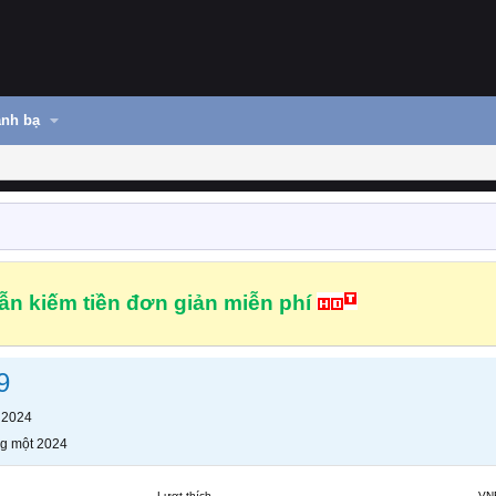
nh bạ
n kiếm tiền đơn giản miễn phí
9
 2024
g một 2024
Lượt thích
VN