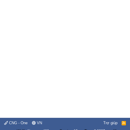
CNG - One
VN
Trợ giúp
R
S