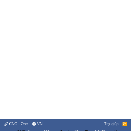
CNG - One
VN
Trợ giúp
R
S