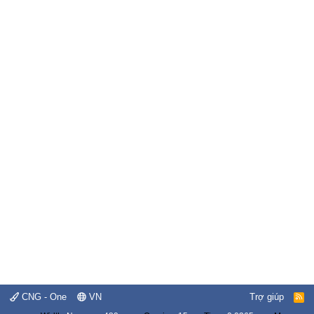
CNG - One
VN
Trợ giúp
R
S