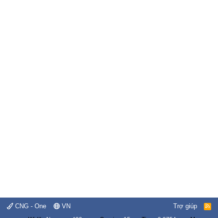
CNG - One
VN
Trợ giúp
R
S