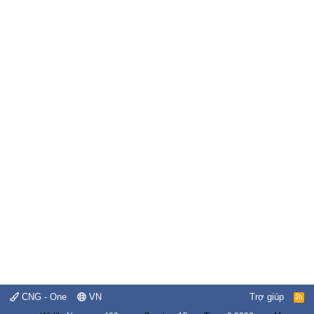
CNG - One
VN
Trợ giúp
R
S