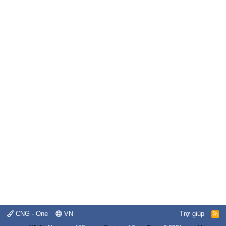
CNG - One
VN
Trợ giúp
R
S