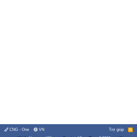
CNG - One
VN
Trợ giúp
R
S