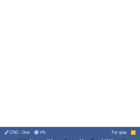
CNG - One
VN
Trợ giúp
R
S