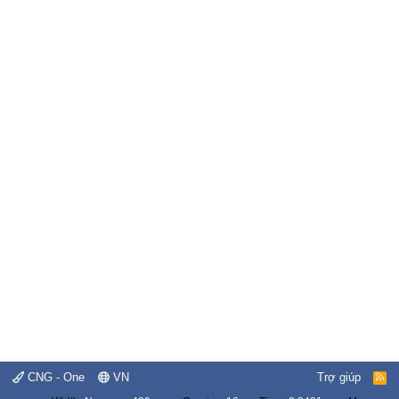
CNG - One
VN
Trợ giúp
R
S