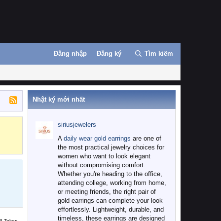
Đăng nhập
Đăng ký
Tìm kiếm
Nhật ký mới nhất
siriusjewelers
Binance
MEXC
A
daily wear gold earrings
are one of
the most practical jewelry choices for
women who want to look elegant
without compromising comfort.
Whether you're heading to the office,
attending college, working from home,
or meeting friends, the right pair of
gold earrings can complete your look
effortlessly. Lightweight, durable, and
timeless, these earrings are designed
B Token