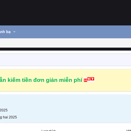
nh bạ
n kiếm tiền đơn giản miễn phí
 2025
g hai 2025
Lượt thích
VN