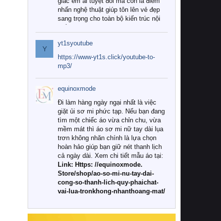
giác êm ái tuyệt đối mà còn là điểm
nhấn nghệ thuật giúp tôn lên vẻ đẹp
sang trọng cho toàn bộ kiến trúc nội
thất.
yt1syoutube
Tuy nhiên, giữa thị trường đa dạng
Y
với vô vàn thương hiệu và mẫu mã
https://www-yt1s.click/youtube-to-
như hiện nay, làm thế nào để chọn
mp3/
được những bộ chăn ga gối đệm cao
cấp thực sự chất lượng, phù hợp với
equinoxmode
khí hậu và nhu cầu sử dụng của gia
đình? Hãy cùng chúng tôi đi tìm lời
Đi làm hàng ngày ngại nhất là việc
giải đáp chi tiết qua bài viết dưới đây.
giặt ủi sơ mi phức tạp. Nếu bạn đang
tìm một chiếc áo vừa chỉn chu, vừa
1. Tại sao các gia đình hiện đại lại ưa
mềm mát thì áo sơ mi nữ tay dài lụa
chuộng chăn ga gối đệm cao cấp?
trơn không nhăn chính là lựa chọn
hoàn hảo giúp bạn giữ nét thanh lịch
Khác với các dòng sản phẩm thông
cả ngày dài. Xem chi tiết mẫu áo tại:
thường, những bộ chăn ga gối đệm
Link: Https: //equinoxmode.
cao cấp trải qua quy trình sản xuất
Store/shop/ao-so-mi-nu-tay-dai-
nghiêm ngặt từ khâu chọn lọc nguyên
cong-so-thanh-lich-quy-phaichat-
liệu tự nhiên đến công nghệ dệt
vai-lua-tronkhong-nhanthoang-mat/
nhuộm hiện đại không chứa hóa chất
độc hại. Khi sử dụng dòng sản phẩm
này, bạn sẽ cảm nhận rõ rệt sự khác