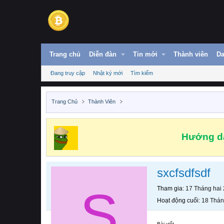
Trang chủ
Diễn đàn
Tin mới
Thành viên
Da
Đang truy cập
Nhật ký mới
Tìm kiếm
Trang Chủ
Thành Viên
Hướng dẫ
sxcfsdfsdf
S
Tham gia
17 Tháng hai
Hoạt động cuối
18 Thán
Bài viết