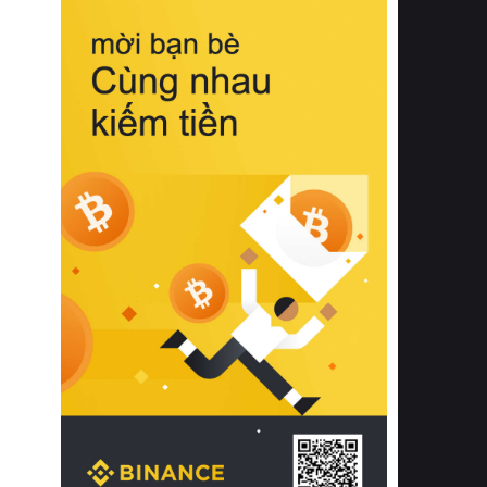
biệt từ bề mặt vải mềm mịn, khả năng
thoáng khí tuyệt vời cho đến độ đàn
hồi chuẩn xác của phần đệm nâng đỡ
cột sống.
Bên cạnh đó, việc lựa chọn các dòng
sản phẩm đạt chuẩn chất lượng quốc
tế còn giúp ngăn ngừa tình trạng kích
ứng da, hạn chế sự phát triển của vi
khuẩn và nấm mốc trong điều kiện
thời tiết nóng ẩm. Bạn có thể tìm hiểu
thêm các nghiên cứu khoa học về tác
động của giấc ngủ và môi trường
phòng ngủ đối với sức khỏe con
người tại Sleep Foundation (External
Link) để có cái nhìn toàn diện hơn.
2. Các tiêu chí vàng khi lựa chọn
chăn ga gối đệm cao cấp cho phòng
ngủ
Để sở hữu một bộ chăn ga gối đệm
cao cấp hoàn hảo cả về thẩm mỹ lẫn
công năng, người tiêu dùng cần cân
nhắc kỹ lưỡng các tiêu chí quan trọng