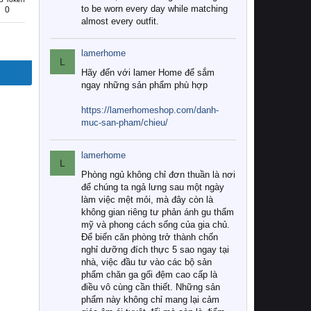
to be worn every day while matching
0
almost every outfit.
lamerhome
L
Hãy đến với lamer Home để sắm
ngay những sản phẩm phù hợp
https://lamerhomeshop.com/danh-
muc-san-pham/chieu/
lamerhome
L
Phòng ngủ không chỉ đơn thuần là nơi
để chúng ta ngả lưng sau một ngày
làm việc mệt mỏi, mà đây còn là
không gian riêng tư phản ánh gu thẩm
mỹ và phong cách sống của gia chủ.
Để biến căn phòng trở thành chốn
nghỉ dưỡng đích thực 5 sao ngay tại
nhà, việc đầu tư vào các bộ sản
phẩm chăn ga gối đệm cao cấp là
điều vô cùng cần thiết. Những sản
phẩm này không chỉ mang lại cảm