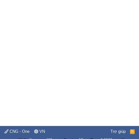
CNG - One
VN
Trợ giúp
R
S