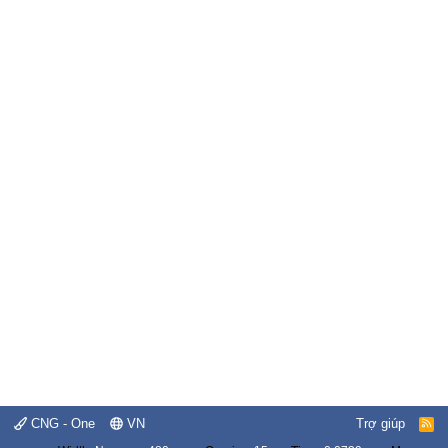
CNG - One
VN
Trợ giúp
R
S