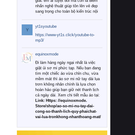
giác êm ái tuyệt đối mà còn là điểm
nhấn nghệ thuật giúp tôn lên vẻ đẹp
sang trọng cho toàn bộ kiến trúc nội
thất.
yt1syoutube
Tuy nhiên, giữa thị trường đa dạng
Y
với vô vàn thương hiệu và mẫu mã
https://www-yt1s.click/youtube-to-
như hiện nay, làm thế nào để chọn
mp3/
được những bộ chăn ga gối đệm cao
cấp thực sự chất lượng, phù hợp với
equinoxmode
khí hậu và nhu cầu sử dụng của gia
đình? Hãy cùng chúng tôi đi tìm lời
Đi làm hàng ngày ngại nhất là việc
giải đáp chi tiết qua bài viết dưới đây.
giặt ủi sơ mi phức tạp. Nếu bạn đang
tìm một chiếc áo vừa chỉn chu, vừa
1. Tại sao các gia đình hiện đại lại ưa
mềm mát thì áo sơ mi nữ tay dài lụa
chuộng chăn ga gối đệm cao cấp?
trơn không nhăn chính là lựa chọn
hoàn hảo giúp bạn giữ nét thanh lịch
Khác với các dòng sản phẩm thông
cả ngày dài. Xem chi tiết mẫu áo tại:
thường, những bộ chăn ga gối đệm
Link: Https: //equinoxmode.
cao cấp trải qua quy trình sản xuất
Store/shop/ao-so-mi-nu-tay-dai-
nghiêm ngặt từ khâu chọn lọc nguyên
cong-so-thanh-lich-quy-phaichat-
liệu tự nhiên đến công nghệ dệt
vai-lua-tronkhong-nhanthoang-mat/
nhuộm hiện đại không chứa hóa chất
độc hại. Khi sử dụng dòng sản phẩm
này, bạn sẽ cảm nhận rõ rệt sự khác