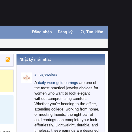
Đăng nhập
Đăng ký
Tìm kiếm
Nhật ký mới nhất
siriusjewelers
Binance
MEXC
A
daily wear gold earrings
are one of
the most practical jewelry choices for
women who want to look elegant
without compromising comfort.
Whether you're heading to the office,
attending college, working from home,
or meeting friends, the right pair of
gold earrings can complete your look
effortlessly. Lightweight, durable, and
timeless, these earrings are designed
B Token