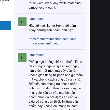
to be worn every day while matching
0
almost every outfit.
lamerhome
L
Hãy đến với lamer Home để sắm
ngay những sản phẩm phù hợp
https://lamerhomeshop.com/danh-
muc-san-pham/chieu/
lamerhome
L
Phòng ngủ không chỉ đơn thuần là nơi
để chúng ta ngả lưng sau một ngày
làm việc mệt mỏi, mà đây còn là
không gian riêng tư phản ánh gu thẩm
mỹ và phong cách sống của gia chủ.
Để biến căn phòng trở thành chốn
nghỉ dưỡng đích thực 5 sao ngay tại
nhà, việc đầu tư vào các bộ sản
phẩm chăn ga gối đệm cao cấp là
điều vô cùng cần thiết. Những sản
phẩm này không chỉ mang lại cảm