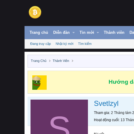
Trang chủ
Diễn đàn
Tin mới
Thành viên
Da
Đang truy cập
Nhật ký mới
Tìm kiếm
Trang Chủ
Thành Viên
Hướng dẫ
Svetlzyl
S
Tham gia
2 Tháng tám 
Hoạt động cuối
13 Thán
Bài viết