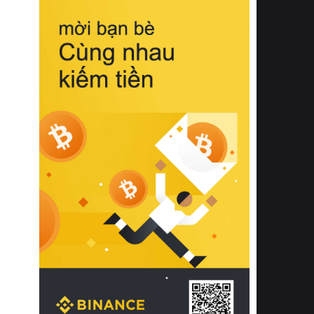
biệt từ bề mặt vải mềm mịn, khả năng
thoáng khí tuyệt vời cho đến độ đàn
hồi chuẩn xác của phần đệm nâng đỡ
cột sống.
Bên cạnh đó, việc lựa chọn các dòng
sản phẩm đạt chuẩn chất lượng quốc
tế còn giúp ngăn ngừa tình trạng kích
ứng da, hạn chế sự phát triển của vi
khuẩn và nấm mốc trong điều kiện
thời tiết nóng ẩm. Bạn có thể tìm hiểu
thêm các nghiên cứu khoa học về tác
động của giấc ngủ và môi trường
phòng ngủ đối với sức khỏe con
người tại Sleep Foundation (External
Link) để có cái nhìn toàn diện hơn.
2. Các tiêu chí vàng khi lựa chọn
chăn ga gối đệm cao cấp cho phòng
ngủ
Để sở hữu một bộ chăn ga gối đệm
cao cấp hoàn hảo cả về thẩm mỹ lẫn
công năng, người tiêu dùng cần cân
nhắc kỹ lưỡng các tiêu chí quan trọng