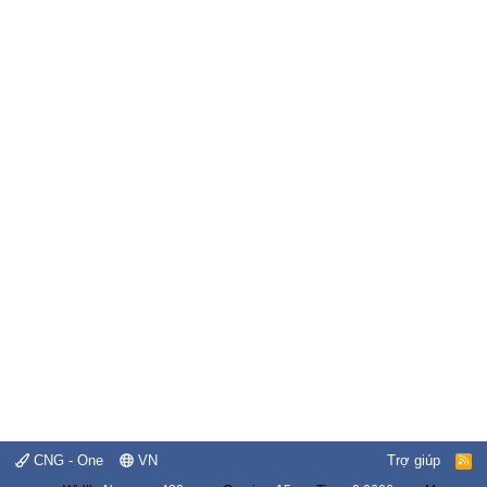
CNG - One
VN
Trợ giúp
R
S