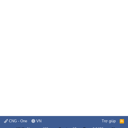
CNG - One
VN
Trợ giúp
R
S