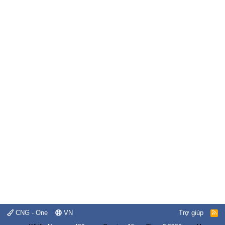
CNG - One
VN
Trợ giúp
R
S