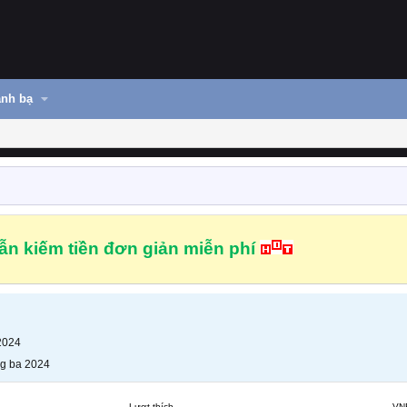
nh bạ
n kiếm tiền đơn giản miễn phí
2024
g ba 2024
Lượt thích
VN