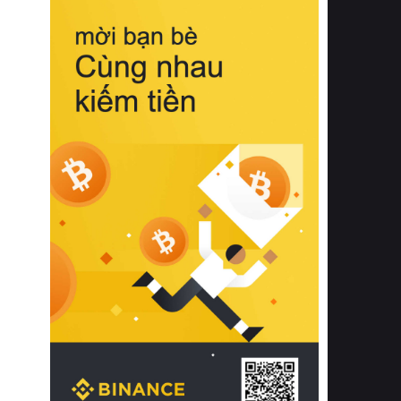
biệt từ bề mặt vải mềm mịn, khả năng
thoáng khí tuyệt vời cho đến độ đàn
hồi chuẩn xác của phần đệm nâng đỡ
cột sống.
Bên cạnh đó, việc lựa chọn các dòng
sản phẩm đạt chuẩn chất lượng quốc
tế còn giúp ngăn ngừa tình trạng kích
ứng da, hạn chế sự phát triển của vi
khuẩn và nấm mốc trong điều kiện
thời tiết nóng ẩm. Bạn có thể tìm hiểu
thêm các nghiên cứu khoa học về tác
động của giấc ngủ và môi trường
phòng ngủ đối với sức khỏe con
người tại Sleep Foundation (External
Link) để có cái nhìn toàn diện hơn.
2. Các tiêu chí vàng khi lựa chọn
chăn ga gối đệm cao cấp cho phòng
ngủ
Để sở hữu một bộ chăn ga gối đệm
cao cấp hoàn hảo cả về thẩm mỹ lẫn
công năng, người tiêu dùng cần cân
nhắc kỹ lưỡng các tiêu chí quan trọng