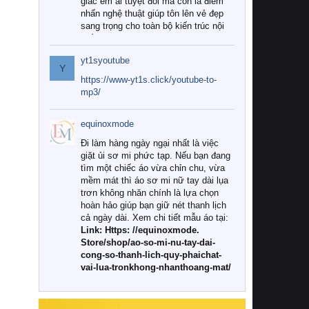
giác êm ái tuyệt đối mà còn là điểm
nhấn nghệ thuật giúp tôn lên vẻ đẹp
sang trọng cho toàn bộ kiến trúc nội
thất.
yt1syoutube
Tuy nhiên, giữa thị trường đa dạng
Y
với vô vàn thương hiệu và mẫu mã
https://www-yt1s.click/youtube-to-
như hiện nay, làm thế nào để chọn
mp3/
được những bộ chăn ga gối đệm cao
cấp thực sự chất lượng, phù hợp với
equinoxmode
khí hậu và nhu cầu sử dụng của gia
đình? Hãy cùng chúng tôi đi tìm lời
Đi làm hàng ngày ngại nhất là việc
giải đáp chi tiết qua bài viết dưới đây.
giặt ủi sơ mi phức tạp. Nếu bạn đang
tìm một chiếc áo vừa chỉn chu, vừa
1. Tại sao các gia đình hiện đại lại ưa
mềm mát thì áo sơ mi nữ tay dài lụa
chuộng chăn ga gối đệm cao cấp?
trơn không nhăn chính là lựa chọn
hoàn hảo giúp bạn giữ nét thanh lịch
Khác với các dòng sản phẩm thông
cả ngày dài. Xem chi tiết mẫu áo tại:
thường, những bộ chăn ga gối đệm
Link: Https: //equinoxmode.
cao cấp trải qua quy trình sản xuất
Store/shop/ao-so-mi-nu-tay-dai-
nghiêm ngặt từ khâu chọn lọc nguyên
cong-so-thanh-lich-quy-phaichat-
liệu tự nhiên đến công nghệ dệt
vai-lua-tronkhong-nhanthoang-mat/
nhuộm hiện đại không chứa hóa chất
độc hại. Khi sử dụng dòng sản phẩm
này, bạn sẽ cảm nhận rõ rệt sự khác