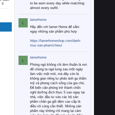
to be worn every day while matching
0
almost every outfit.
lamerhome
L
Hãy đến với lamer Home để sắm
ngay những sản phẩm phù hợp
https://lamerhomeshop.com/danh-
muc-san-pham/chieu/
lamerhome
L
Phòng ngủ không chỉ đơn thuần là nơi
để chúng ta ngả lưng sau một ngày
làm việc mệt mỏi, mà đây còn là
không gian riêng tư phản ánh gu thẩm
mỹ và phong cách sống của gia chủ.
Để biến căn phòng trở thành chốn
nghỉ dưỡng đích thực 5 sao ngay tại
nhà, việc đầu tư vào các bộ sản
phẩm chăn ga gối đệm cao cấp là
điều vô cùng cần thiết. Những sản
phẩm này không chỉ mang lại cảm