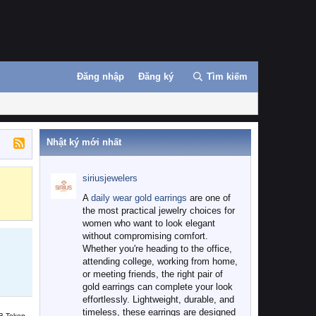
Đăng nhập
Đăng ký
Tìm kiếm
Nhật ký mới nhất
siriusjewelers
Binance
MEXC
A
daily wear gold earrings
are one of
the most practical jewelry choices for
women who want to look elegant
without compromising comfort.
Whether you're heading to the office,
attending college, working from home,
or meeting friends, the right pair of
gold earrings can complete your look
effortlessly. Lightweight, durable, and
timeless, these earrings are designed
B Token