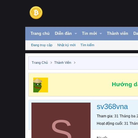
Trang chủ
Diễn đàn
Tin mới
Thành viên
Da
Đang truy cập
Nhật ký mới
Tìm kiếm
Trang Chủ
Thành Viên
Hướng dẫ
sv368vna
S
Tham gia
31 Tháng ba 
Hoạt động cuối
31 Thán
Bài viết