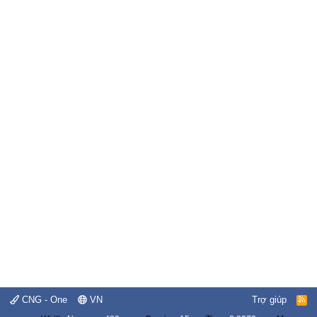
CNG - One
VN
Trợ giúp
R
S