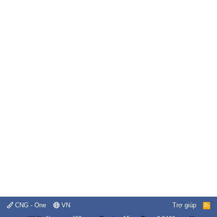
CNG - One
VN
Trợ giúp
R
S