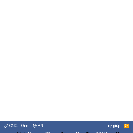
CNG - One
VN
Trợ giúp
R
S