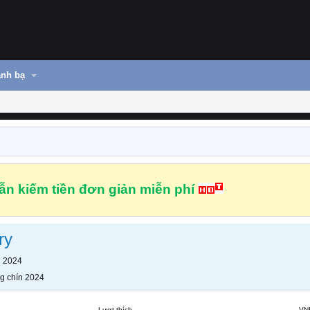
nh bạ
n kiếm tiền đơn giản miễn phí
ry
n 2024
g chín 2024
Lượt thích
VN