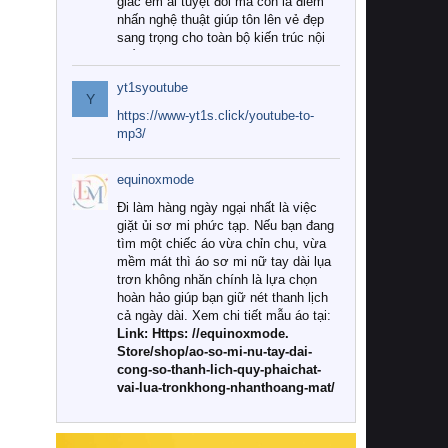
giác êm ái tuyệt đối mà còn là điểm
nhấn nghệ thuật giúp tôn lên vẻ đẹp
sang trọng cho toàn bộ kiến trúc nội
thất.
yt1syoutube
Tuy nhiên, giữa thị trường đa dạng
Y
với vô vàn thương hiệu và mẫu mã
https://www-yt1s.click/youtube-to-
như hiện nay, làm thế nào để chọn
mp3/
được những bộ chăn ga gối đệm cao
cấp thực sự chất lượng, phù hợp với
equinoxmode
khí hậu và nhu cầu sử dụng của gia
đình? Hãy cùng chúng tôi đi tìm lời
Đi làm hàng ngày ngại nhất là việc
giải đáp chi tiết qua bài viết dưới đây.
giặt ủi sơ mi phức tạp. Nếu bạn đang
tìm một chiếc áo vừa chỉn chu, vừa
1. Tại sao các gia đình hiện đại lại ưa
mềm mát thì áo sơ mi nữ tay dài lụa
chuộng chăn ga gối đệm cao cấp?
trơn không nhăn chính là lựa chọn
hoàn hảo giúp bạn giữ nét thanh lịch
Khác với các dòng sản phẩm thông
cả ngày dài. Xem chi tiết mẫu áo tại:
thường, những bộ chăn ga gối đệm
Link: Https: //equinoxmode.
cao cấp trải qua quy trình sản xuất
Store/shop/ao-so-mi-nu-tay-dai-
nghiêm ngặt từ khâu chọn lọc nguyên
cong-so-thanh-lich-quy-phaichat-
liệu tự nhiên đến công nghệ dệt
vai-lua-tronkhong-nhanthoang-mat/
nhuộm hiện đại không chứa hóa chất
độc hại. Khi sử dụng dòng sản phẩm
này, bạn sẽ cảm nhận rõ rệt sự khác