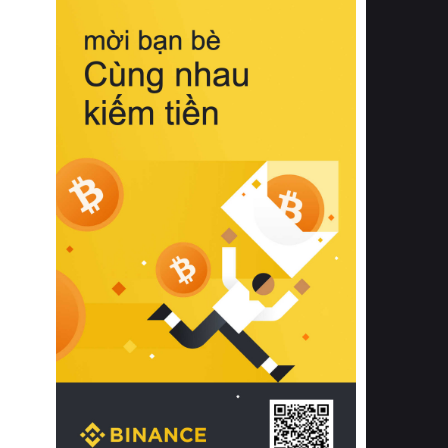
biệt từ bề mặt vải mềm mịn, khả năng
thoáng khí tuyệt vời cho đến độ đàn
hồi chuẩn xác của phần đệm nâng đỡ
cột sống.
Bên cạnh đó, việc lựa chọn các dòng
sản phẩm đạt chuẩn chất lượng quốc
tế còn giúp ngăn ngừa tình trạng kích
ứng da, hạn chế sự phát triển của vi
khuẩn và nấm mốc trong điều kiện
thời tiết nóng ẩm. Bạn có thể tìm hiểu
thêm các nghiên cứu khoa học về tác
động của giấc ngủ và môi trường
phòng ngủ đối với sức khỏe con
người tại Sleep Foundation (External
Link) để có cái nhìn toàn diện hơn.
2. Các tiêu chí vàng khi lựa chọn
chăn ga gối đệm cao cấp cho phòng
ngủ
Để sở hữu một bộ chăn ga gối đệm
cao cấp hoàn hảo cả về thẩm mỹ lẫn
công năng, người tiêu dùng cần cân
nhắc kỹ lưỡng các tiêu chí quan trọng