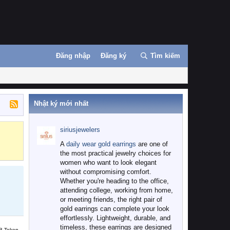
Đăng nhập
Đăng ký
Tìm kiếm
Nhật ký mới nhất
siriusjewelers
Binance
MEXC
A
daily wear gold earrings
are one of
the most practical jewelry choices for
women who want to look elegant
without compromising comfort.
Whether you're heading to the office,
attending college, working from home,
or meeting friends, the right pair of
gold earrings can complete your look
effortlessly. Lightweight, durable, and
timeless, these earrings are designed
B Token