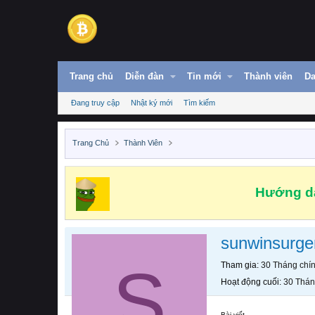
Trang chủ
Diễn đàn
Tin mới
Thành viên
Da
Đang truy cập
Nhật ký mới
Tìm kiếm
Trang Chủ
Thành Viên
Hướng dẫ
sunwinsurge
S
Tham gia
30 Tháng chí
Hoạt động cuối
30 Thán
Bài viết