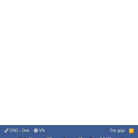
CNG - One
VN
Trợ giúp
R
S