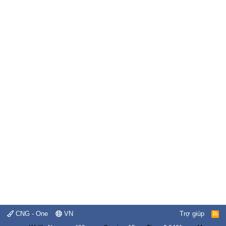
CNG - One
VN
Trợ giúp
R
S