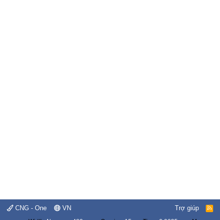
CNG - One
VN
Trợ giúp
R
S