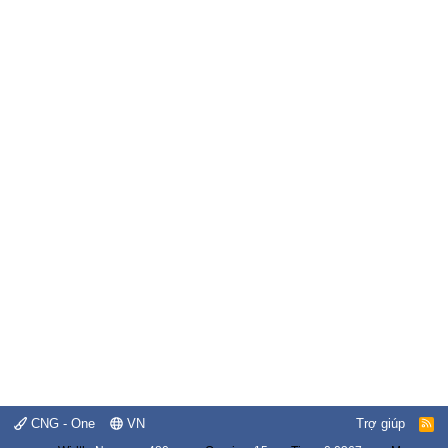
CNG - One
VN
Trợ giúp
R
S