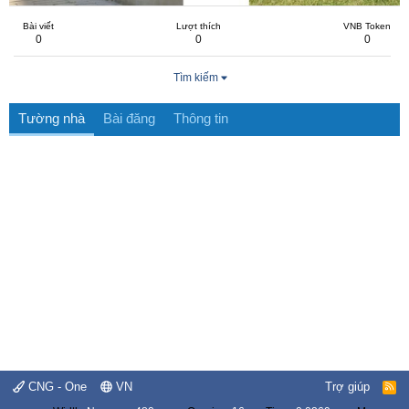
Bài viết
Lượt thích
VNB Token
0
0
0
Tìm kiếm
Tường nhà
Bài đăng
Thông tin
CNG - One
VN
Trợ giúp
R
S