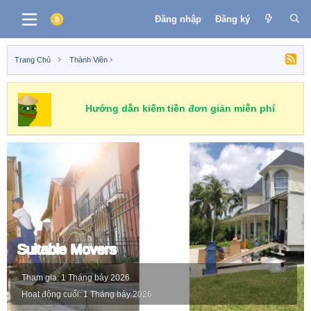
Đăng nhập
Đăng ký
Trang Chủ
Thành Viên
Hướng dẫn kiếm tiền đơn giản miễn phí
Suitable Movers
Tham gia
1 Tháng bảy 2026
Hoạt động cuối
1 Tháng bảy 2026