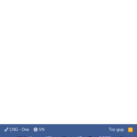
CNG - One
VN
Trợ giúp
R
S