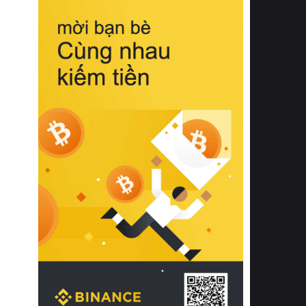
biệt từ bề mặt vải mềm mịn, khả năng
thoáng khí tuyệt vời cho đến độ đàn
hồi chuẩn xác của phần đệm nâng đỡ
cột sống.
Bên cạnh đó, việc lựa chọn các dòng
sản phẩm đạt chuẩn chất lượng quốc
tế còn giúp ngăn ngừa tình trạng kích
ứng da, hạn chế sự phát triển của vi
khuẩn và nấm mốc trong điều kiện
thời tiết nóng ẩm. Bạn có thể tìm hiểu
thêm các nghiên cứu khoa học về tác
động của giấc ngủ và môi trường
phòng ngủ đối với sức khỏe con
người tại Sleep Foundation (External
Link) để có cái nhìn toàn diện hơn.
2. Các tiêu chí vàng khi lựa chọn
chăn ga gối đệm cao cấp cho phòng
ngủ
Để sở hữu một bộ chăn ga gối đệm
cao cấp hoàn hảo cả về thẩm mỹ lẫn
công năng, người tiêu dùng cần cân
nhắc kỹ lưỡng các tiêu chí quan trọng