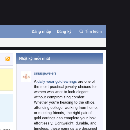
Đăng nhập
Đăng ký
Tìm kiếm
Nhật ký mới nhất
siriusjewelers
Binance
MEXC
A
daily wear gold earrings
are one of
the most practical jewelry choices for
women who want to look elegant
without compromising comfort.
Whether you're heading to the office,
attending college, working from home,
or meeting friends, the right pair of
gold earrings can complete your look
effortlessly. Lightweight, durable, and
timeless, these earrings are designed
B Token