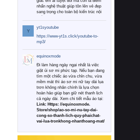
giác êm ái tuyệt đối mà còn là điểm
nhấn nghệ thuật giúp tôn lên vẻ đẹp
sang trọng cho toàn bộ kiến trúc nội
thất.
yt1syoutube
Tuy nhiên, giữa thị trường đa dạng
Y
với vô vàn thương hiệu và mẫu mã
https://www-yt1s.click/youtube-to-
như hiện nay, làm thế nào để chọn
mp3/
được những bộ chăn ga gối đệm cao
cấp thực sự chất lượng, phù hợp với
equinoxmode
khí hậu và nhu cầu sử dụng của gia
đình? Hãy cùng chúng tôi đi tìm lời
Đi làm hàng ngày ngại nhất là việc
giải đáp chi tiết qua bài viết dưới đây.
giặt ủi sơ mi phức tạp. Nếu bạn đang
tìm một chiếc áo vừa chỉn chu, vừa
1. Tại sao các gia đình hiện đại lại ưa
mềm mát thì áo sơ mi nữ tay dài lụa
chuộng chăn ga gối đệm cao cấp?
trơn không nhăn chính là lựa chọn
hoàn hảo giúp bạn giữ nét thanh lịch
Khác với các dòng sản phẩm thông
cả ngày dài. Xem chi tiết mẫu áo tại:
thường, những bộ chăn ga gối đệm
Link: Https: //equinoxmode.
cao cấp trải qua quy trình sản xuất
Store/shop/ao-so-mi-nu-tay-dai-
nghiêm ngặt từ khâu chọn lọc nguyên
cong-so-thanh-lich-quy-phaichat-
liệu tự nhiên đến công nghệ dệt
vai-lua-tronkhong-nhanthoang-mat/
nhuộm hiện đại không chứa hóa chất
độc hại. Khi sử dụng dòng sản phẩm
này, bạn sẽ cảm nhận rõ rệt sự khác