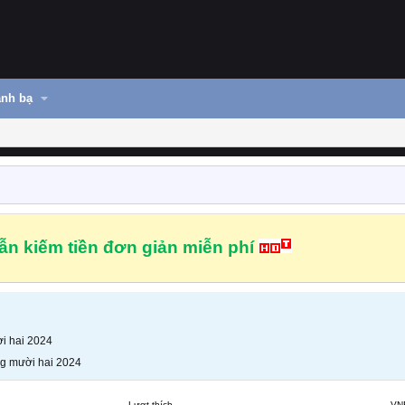
nh bạ
n kiếm tiền đơn giản miễn phí
i hai 2024
g mười hai 2024
Lượt thích
VN