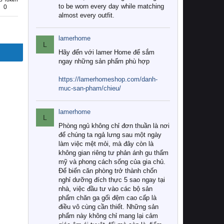
to be worn every day while matching
0
almost every outfit.
lamerhome
L
Hãy đến với lamer Home để sắm
ngay những sản phẩm phù hợp
https://lamerhomeshop.com/danh-
muc-san-pham/chieu/
lamerhome
L
Phòng ngủ không chỉ đơn thuần là nơi
để chúng ta ngả lưng sau một ngày
làm việc mệt mỏi, mà đây còn là
không gian riêng tư phản ánh gu thẩm
mỹ và phong cách sống của gia chủ.
Để biến căn phòng trở thành chốn
nghỉ dưỡng đích thực 5 sao ngay tại
nhà, việc đầu tư vào các bộ sản
phẩm chăn ga gối đệm cao cấp là
điều vô cùng cần thiết. Những sản
phẩm này không chỉ mang lại cảm