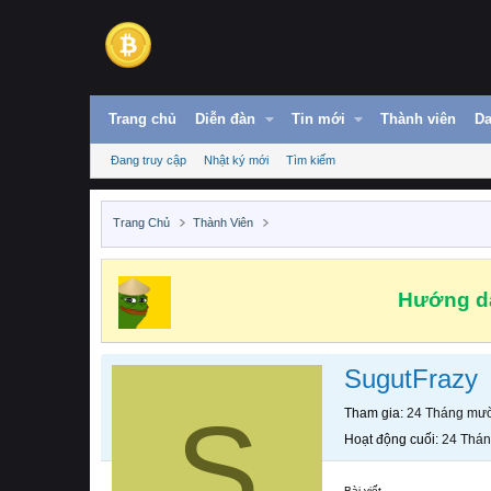
Trang chủ
Diễn đàn
Tin mới
Thành viên
Da
Đang truy cập
Nhật ký mới
Tìm kiếm
Trang Chủ
Thành Viên
Hướng dẫ
SugutFrazy
S
Tham gia
24 Tháng mườ
Hoạt động cuối
24 Thán
Bài viết