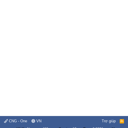
CNG - One
VN
Trợ giúp
R
S