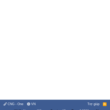
CNG - One
VN
Trợ giúp
R
S