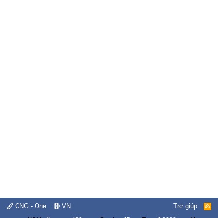
CNG - One
VN
Trợ giúp
R
S