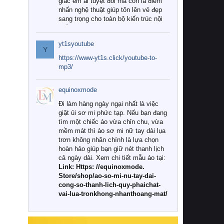
giác êm ái tuyệt đối mà còn là điểm
nhấn nghệ thuật giúp tôn lên vẻ đẹp
sang trọng cho toàn bộ kiến trúc nội
thất.
yt1syoutube
Tuy nhiên, giữa thị trường đa dạng
Y
với vô vàn thương hiệu và mẫu mã
https://www-yt1s.click/youtube-to-
như hiện nay, làm thế nào để chọn
mp3/
được những bộ chăn ga gối đệm cao
cấp thực sự chất lượng, phù hợp với
equinoxmode
khí hậu và nhu cầu sử dụng của gia
đình? Hãy cùng chúng tôi đi tìm lời
Đi làm hàng ngày ngại nhất là việc
giải đáp chi tiết qua bài viết dưới đây.
giặt ủi sơ mi phức tạp. Nếu bạn đang
tìm một chiếc áo vừa chỉn chu, vừa
1. Tại sao các gia đình hiện đại lại ưa
mềm mát thì áo sơ mi nữ tay dài lụa
chuộng chăn ga gối đệm cao cấp?
trơn không nhăn chính là lựa chọn
hoàn hảo giúp bạn giữ nét thanh lịch
Khác với các dòng sản phẩm thông
cả ngày dài. Xem chi tiết mẫu áo tại:
thường, những bộ chăn ga gối đệm
Link: Https: //equinoxmode.
cao cấp trải qua quy trình sản xuất
Store/shop/ao-so-mi-nu-tay-dai-
nghiêm ngặt từ khâu chọn lọc nguyên
cong-so-thanh-lich-quy-phaichat-
liệu tự nhiên đến công nghệ dệt
vai-lua-tronkhong-nhanthoang-mat/
nhuộm hiện đại không chứa hóa chất
độc hại. Khi sử dụng dòng sản phẩm
này, bạn sẽ cảm nhận rõ rệt sự khác