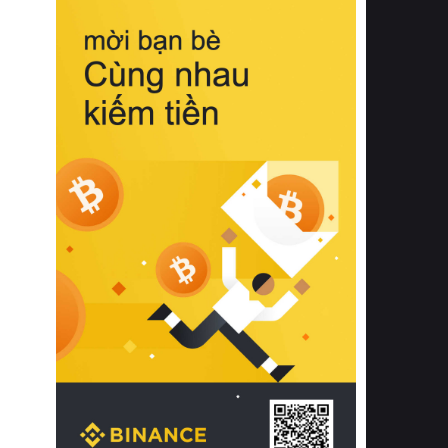
biệt từ bề mặt vải mềm mịn, khả năng
thoáng khí tuyệt vời cho đến độ đàn
hồi chuẩn xác của phần đệm nâng đỡ
cột sống.
Bên cạnh đó, việc lựa chọn các dòng
sản phẩm đạt chuẩn chất lượng quốc
tế còn giúp ngăn ngừa tình trạng kích
ứng da, hạn chế sự phát triển của vi
khuẩn và nấm mốc trong điều kiện
thời tiết nóng ẩm. Bạn có thể tìm hiểu
thêm các nghiên cứu khoa học về tác
động của giấc ngủ và môi trường
phòng ngủ đối với sức khỏe con
người tại Sleep Foundation (External
Link) để có cái nhìn toàn diện hơn.
2. Các tiêu chí vàng khi lựa chọn
chăn ga gối đệm cao cấp cho phòng
ngủ
Để sở hữu một bộ chăn ga gối đệm
cao cấp hoàn hảo cả về thẩm mỹ lẫn
công năng, người tiêu dùng cần cân
nhắc kỹ lưỡng các tiêu chí quan trọng