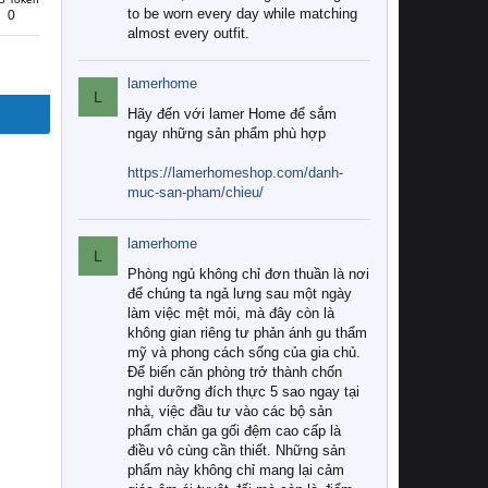
to be worn every day while matching
0
almost every outfit.
lamerhome
L
Hãy đến với lamer Home để sắm
ngay những sản phẩm phù hợp
https://lamerhomeshop.com/danh-
muc-san-pham/chieu/
lamerhome
L
Phòng ngủ không chỉ đơn thuần là nơi
để chúng ta ngả lưng sau một ngày
làm việc mệt mỏi, mà đây còn là
không gian riêng tư phản ánh gu thẩm
mỹ và phong cách sống của gia chủ.
Để biến căn phòng trở thành chốn
nghỉ dưỡng đích thực 5 sao ngay tại
nhà, việc đầu tư vào các bộ sản
phẩm chăn ga gối đệm cao cấp là
điều vô cùng cần thiết. Những sản
phẩm này không chỉ mang lại cảm