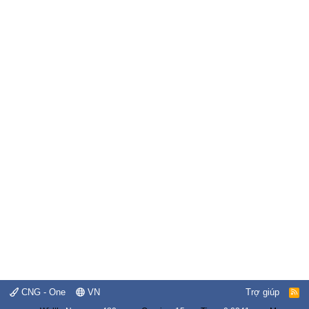
CNG - One
VN
Trợ giúp
R
S