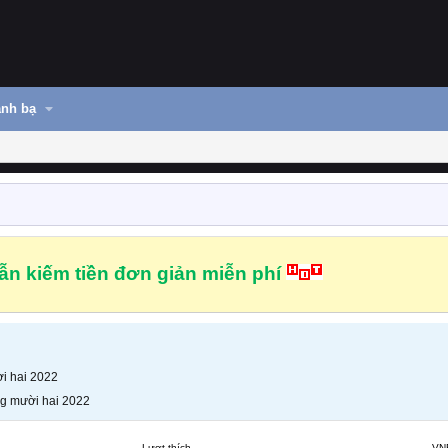
nh bạ
n kiếm tiền đơn giản miễn phí
i hai 2022
g mười hai 2022
Lượt thích
VN