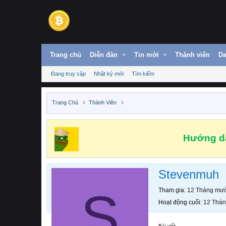
Trang chủ
Diễn đàn
Tin mới
Thành viên
Da
Đang truy cập
Nhật ký mới
Tìm kiếm
Trang Chủ
Thành Viên
Hướng dẫ
Stevenmuh
S
Tham gia
12 Tháng mườ
Hoạt động cuối
12 Thán
Bài viết