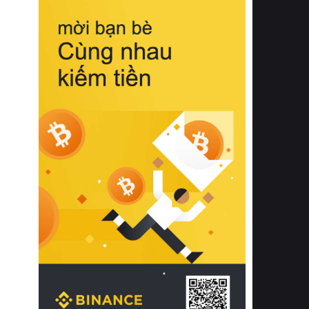
biệt từ bề mặt vải mềm mịn, khả năng
thoáng khí tuyệt vời cho đến độ đàn
hồi chuẩn xác của phần đệm nâng đỡ
cột sống.
Bên cạnh đó, việc lựa chọn các dòng
sản phẩm đạt chuẩn chất lượng quốc
tế còn giúp ngăn ngừa tình trạng kích
ứng da, hạn chế sự phát triển của vi
khuẩn và nấm mốc trong điều kiện
thời tiết nóng ẩm. Bạn có thể tìm hiểu
thêm các nghiên cứu khoa học về tác
động của giấc ngủ và môi trường
phòng ngủ đối với sức khỏe con
người tại Sleep Foundation (External
Link) để có cái nhìn toàn diện hơn.
2. Các tiêu chí vàng khi lựa chọn
chăn ga gối đệm cao cấp cho phòng
ngủ
Để sở hữu một bộ chăn ga gối đệm
cao cấp hoàn hảo cả về thẩm mỹ lẫn
công năng, người tiêu dùng cần cân
nhắc kỹ lưỡng các tiêu chí quan trọng