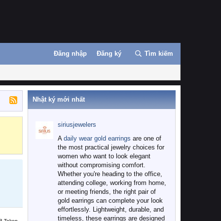
Đăng nhập
Đăng ký
Tìm kiếm
Nhật ký mới nhất
siriusjewelers
Binance
MEXC
A
daily wear gold earrings
are one of
the most practical jewelry choices for
women who want to look elegant
without compromising comfort.
Whether you're heading to the office,
attending college, working from home,
or meeting friends, the right pair of
gold earrings can complete your look
effortlessly. Lightweight, durable, and
timeless, these earrings are designed
B Token