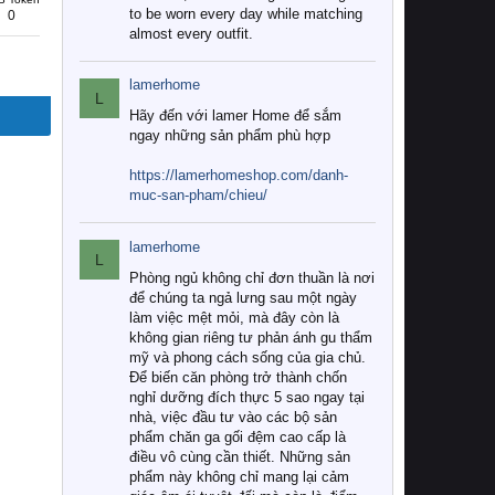
to be worn every day while matching
0
almost every outfit.
lamerhome
L
Hãy đến với lamer Home để sắm
ngay những sản phẩm phù hợp
https://lamerhomeshop.com/danh-
muc-san-pham/chieu/
lamerhome
L
Phòng ngủ không chỉ đơn thuần là nơi
để chúng ta ngả lưng sau một ngày
làm việc mệt mỏi, mà đây còn là
không gian riêng tư phản ánh gu thẩm
mỹ và phong cách sống của gia chủ.
Để biến căn phòng trở thành chốn
nghỉ dưỡng đích thực 5 sao ngay tại
nhà, việc đầu tư vào các bộ sản
phẩm chăn ga gối đệm cao cấp là
điều vô cùng cần thiết. Những sản
phẩm này không chỉ mang lại cảm