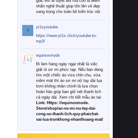
giác êm ái tuyệt đối mà còn là điểm
nhấn nghệ thuật giúp tôn lên vẻ đẹp
sang trọng cho toàn bộ kiến trúc nội
thất.
yt1syoutube
Tuy nhiên, giữa thị trường đa dạng
Y
với vô vàn thương hiệu và mẫu mã
https://www-yt1s.click/youtube-to-
như hiện nay, làm thế nào để chọn
mp3/
được những bộ chăn ga gối đệm cao
cấp thực sự chất lượng, phù hợp với
equinoxmode
khí hậu và nhu cầu sử dụng của gia
đình? Hãy cùng chúng tôi đi tìm lời
Đi làm hàng ngày ngại nhất là việc
giải đáp chi tiết qua bài viết dưới đây.
giặt ủi sơ mi phức tạp. Nếu bạn đang
tìm một chiếc áo vừa chỉn chu, vừa
1. Tại sao các gia đình hiện đại lại ưa
mềm mát thì áo sơ mi nữ tay dài lụa
chuộng chăn ga gối đệm cao cấp?
trơn không nhăn chính là lựa chọn
hoàn hảo giúp bạn giữ nét thanh lịch
Khác với các dòng sản phẩm thông
cả ngày dài. Xem chi tiết mẫu áo tại:
thường, những bộ chăn ga gối đệm
Link: Https: //equinoxmode.
cao cấp trải qua quy trình sản xuất
Store/shop/ao-so-mi-nu-tay-dai-
nghiêm ngặt từ khâu chọn lọc nguyên
cong-so-thanh-lich-quy-phaichat-
liệu tự nhiên đến công nghệ dệt
vai-lua-tronkhong-nhanthoang-mat/
nhuộm hiện đại không chứa hóa chất
độc hại. Khi sử dụng dòng sản phẩm
này, bạn sẽ cảm nhận rõ rệt sự khác