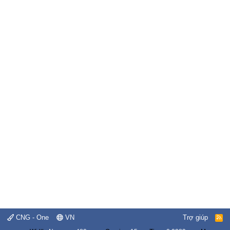
CNG - One
VN
Trợ giúp
R
S