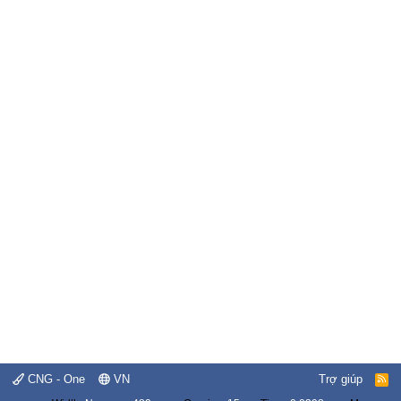
CNG - One
VN
Trợ giúp
R
S