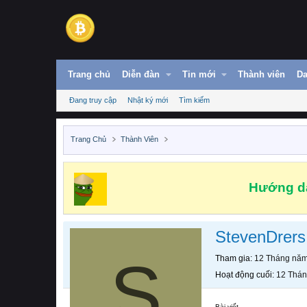
Trang chủ
Diễn đàn
Tin mới
Thành viên
Da
Đang truy cập
Nhật ký mới
Tìm kiếm
Trang Chủ
Thành Viên
Hướng dẫ
StevenDrers
S
Tham gia
12 Tháng nă
Hoạt động cuối
12 Thá
Bài viết