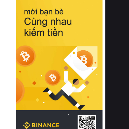
biệt từ bề mặt vải mềm mịn, khả năng
thoáng khí tuyệt vời cho đến độ đàn
hồi chuẩn xác của phần đệm nâng đỡ
cột sống.
Bên cạnh đó, việc lựa chọn các dòng
sản phẩm đạt chuẩn chất lượng quốc
tế còn giúp ngăn ngừa tình trạng kích
ứng da, hạn chế sự phát triển của vi
khuẩn và nấm mốc trong điều kiện
thời tiết nóng ẩm. Bạn có thể tìm hiểu
thêm các nghiên cứu khoa học về tác
động của giấc ngủ và môi trường
phòng ngủ đối với sức khỏe con
người tại Sleep Foundation (External
Link) để có cái nhìn toàn diện hơn.
2. Các tiêu chí vàng khi lựa chọn
chăn ga gối đệm cao cấp cho phòng
ngủ
Để sở hữu một bộ chăn ga gối đệm
cao cấp hoàn hảo cả về thẩm mỹ lẫn
công năng, người tiêu dùng cần cân
nhắc kỹ lưỡng các tiêu chí quan trọng