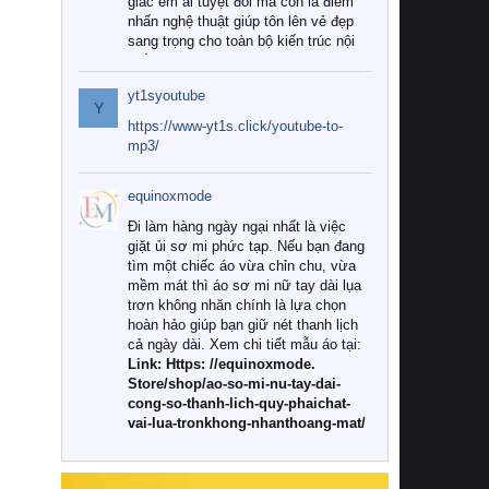
giác êm ái tuyệt đối mà còn là điểm
nhấn nghệ thuật giúp tôn lên vẻ đẹp
sang trọng cho toàn bộ kiến trúc nội
thất.
yt1syoutube
Tuy nhiên, giữa thị trường đa dạng
Y
với vô vàn thương hiệu và mẫu mã
https://www-yt1s.click/youtube-to-
như hiện nay, làm thế nào để chọn
mp3/
được những bộ chăn ga gối đệm cao
cấp thực sự chất lượng, phù hợp với
equinoxmode
khí hậu và nhu cầu sử dụng của gia
đình? Hãy cùng chúng tôi đi tìm lời
Đi làm hàng ngày ngại nhất là việc
giải đáp chi tiết qua bài viết dưới đây.
giặt ủi sơ mi phức tạp. Nếu bạn đang
tìm một chiếc áo vừa chỉn chu, vừa
1. Tại sao các gia đình hiện đại lại ưa
mềm mát thì áo sơ mi nữ tay dài lụa
chuộng chăn ga gối đệm cao cấp?
trơn không nhăn chính là lựa chọn
hoàn hảo giúp bạn giữ nét thanh lịch
Khác với các dòng sản phẩm thông
cả ngày dài. Xem chi tiết mẫu áo tại:
thường, những bộ chăn ga gối đệm
Link: Https: //equinoxmode.
cao cấp trải qua quy trình sản xuất
Store/shop/ao-so-mi-nu-tay-dai-
nghiêm ngặt từ khâu chọn lọc nguyên
cong-so-thanh-lich-quy-phaichat-
liệu tự nhiên đến công nghệ dệt
vai-lua-tronkhong-nhanthoang-mat/
nhuộm hiện đại không chứa hóa chất
độc hại. Khi sử dụng dòng sản phẩm
này, bạn sẽ cảm nhận rõ rệt sự khác