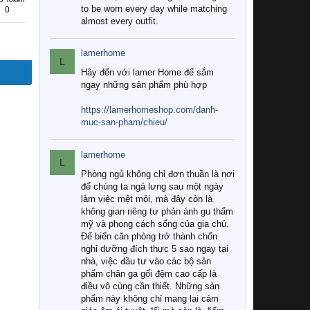
to be worn every day while matching
0
almost every outfit.
lamerhome
L
Hãy đến với lamer Home để sắm
ngay những sản phẩm phù hợp
https://lamerhomeshop.com/danh-
muc-san-pham/chieu/
lamerhome
L
Phòng ngủ không chỉ đơn thuần là nơi
để chúng ta ngả lưng sau một ngày
làm việc mệt mỏi, mà đây còn là
không gian riêng tư phản ánh gu thẩm
mỹ và phong cách sống của gia chủ.
Để biến căn phòng trở thành chốn
nghỉ dưỡng đích thực 5 sao ngay tại
nhà, việc đầu tư vào các bộ sản
phẩm chăn ga gối đệm cao cấp là
điều vô cùng cần thiết. Những sản
phẩm này không chỉ mang lại cảm