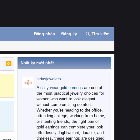
Đăng nhập
Đăng ký
Tìm kiếm
Nhật ký mới nhất
siriusjewelers
Binance
MEXC
A
daily wear gold earrings
are one of
the most practical jewelry choices for
women who want to look elegant
without compromising comfort.
Whether you're heading to the office,
attending college, working from home,
or meeting friends, the right pair of
gold earrings can complete your look
effortlessly. Lightweight, durable, and
timeless, these earrings are designed
B Token