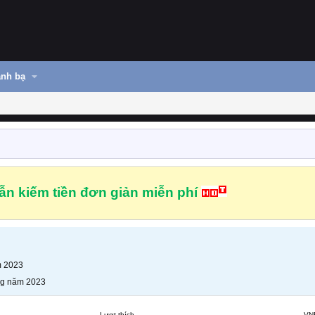
nh bạ
n kiếm tiền đơn giản miễn phí
m 2023
ng năm 2023
Lượt thích
VN