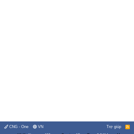
CNG - One
VN
Trợ giúp
R
S