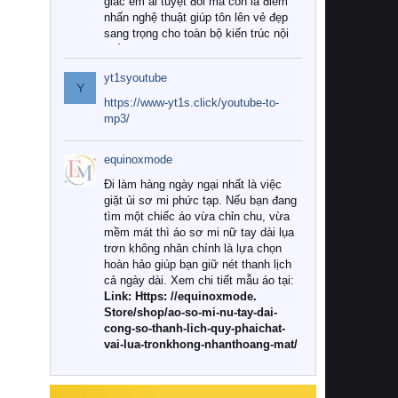
giác êm ái tuyệt đối mà còn là điểm
nhấn nghệ thuật giúp tôn lên vẻ đẹp
sang trọng cho toàn bộ kiến trúc nội
thất.
yt1syoutube
Tuy nhiên, giữa thị trường đa dạng
Y
với vô vàn thương hiệu và mẫu mã
https://www-yt1s.click/youtube-to-
như hiện nay, làm thế nào để chọn
mp3/
được những bộ chăn ga gối đệm cao
cấp thực sự chất lượng, phù hợp với
equinoxmode
khí hậu và nhu cầu sử dụng của gia
đình? Hãy cùng chúng tôi đi tìm lời
Đi làm hàng ngày ngại nhất là việc
giải đáp chi tiết qua bài viết dưới đây.
giặt ủi sơ mi phức tạp. Nếu bạn đang
tìm một chiếc áo vừa chỉn chu, vừa
1. Tại sao các gia đình hiện đại lại ưa
mềm mát thì áo sơ mi nữ tay dài lụa
chuộng chăn ga gối đệm cao cấp?
trơn không nhăn chính là lựa chọn
hoàn hảo giúp bạn giữ nét thanh lịch
Khác với các dòng sản phẩm thông
cả ngày dài. Xem chi tiết mẫu áo tại:
thường, những bộ chăn ga gối đệm
Link: Https: //equinoxmode.
cao cấp trải qua quy trình sản xuất
Store/shop/ao-so-mi-nu-tay-dai-
nghiêm ngặt từ khâu chọn lọc nguyên
cong-so-thanh-lich-quy-phaichat-
liệu tự nhiên đến công nghệ dệt
vai-lua-tronkhong-nhanthoang-mat/
nhuộm hiện đại không chứa hóa chất
độc hại. Khi sử dụng dòng sản phẩm
này, bạn sẽ cảm nhận rõ rệt sự khác