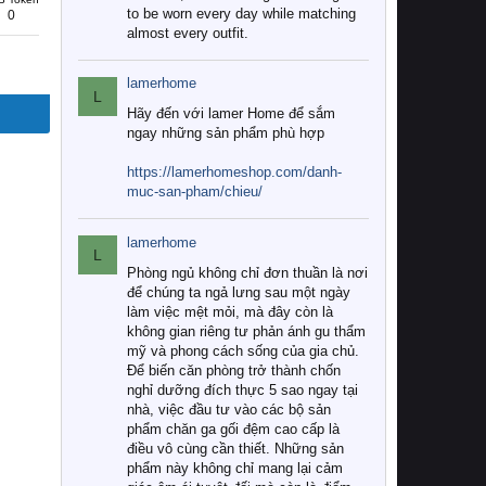
to be worn every day while matching
0
almost every outfit.
lamerhome
L
Hãy đến với lamer Home để sắm
ngay những sản phẩm phù hợp
https://lamerhomeshop.com/danh-
muc-san-pham/chieu/
lamerhome
L
Phòng ngủ không chỉ đơn thuần là nơi
để chúng ta ngả lưng sau một ngày
làm việc mệt mỏi, mà đây còn là
không gian riêng tư phản ánh gu thẩm
mỹ và phong cách sống của gia chủ.
Để biến căn phòng trở thành chốn
nghỉ dưỡng đích thực 5 sao ngay tại
nhà, việc đầu tư vào các bộ sản
phẩm chăn ga gối đệm cao cấp là
điều vô cùng cần thiết. Những sản
phẩm này không chỉ mang lại cảm