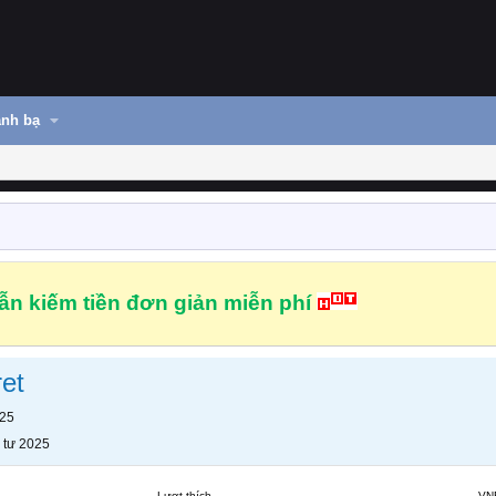
nh bạ
n kiếm tiền đơn giản miễn phí
et
025
 tư 2025
Lượt thích
VN