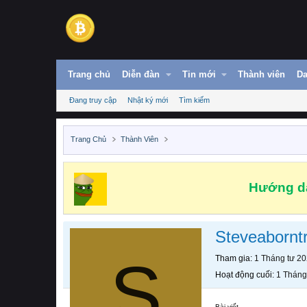
Trang chủ
Diễn đàn
Tin mới
Thành viên
Da
Đang truy cập
Nhật ký mới
Tìm kiếm
Trang Chủ
Thành Viên
Hướng dẫ
Steveaborntr
S
Tham gia
1 Tháng tư 2
Hoạt động cuối
1 Tháng
Bài viết