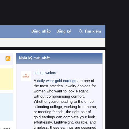
Đăng nhập
Đăng ký
Tìm kiếm
Nhật ký mới nhất
siriusjewelers
Binance
MEXC
A
daily wear gold earrings
are one of
the most practical jewelry choices for
women who want to look elegant
without compromising comfort.
Whether you're heading to the office,
attending college, working from home,
or meeting friends, the right pair of
gold earrings can complete your look
effortlessly. Lightweight, durable, and
timeless, these earrings are designed
B Token