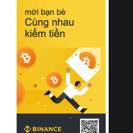
biệt từ bề mặt vải mềm mịn, khả năng
thoáng khí tuyệt vời cho đến độ đàn
hồi chuẩn xác của phần đệm nâng đỡ
cột sống.
Bên cạnh đó, việc lựa chọn các dòng
sản phẩm đạt chuẩn chất lượng quốc
tế còn giúp ngăn ngừa tình trạng kích
ứng da, hạn chế sự phát triển của vi
khuẩn và nấm mốc trong điều kiện
thời tiết nóng ẩm. Bạn có thể tìm hiểu
thêm các nghiên cứu khoa học về tác
động của giấc ngủ và môi trường
phòng ngủ đối với sức khỏe con
người tại Sleep Foundation (External
Link) để có cái nhìn toàn diện hơn.
2. Các tiêu chí vàng khi lựa chọn
chăn ga gối đệm cao cấp cho phòng
ngủ
Để sở hữu một bộ chăn ga gối đệm
cao cấp hoàn hảo cả về thẩm mỹ lẫn
công năng, người tiêu dùng cần cân
nhắc kỹ lưỡng các tiêu chí quan trọng