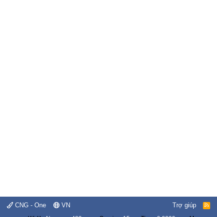
CNG - One
VN
Trợ giúp
R
S