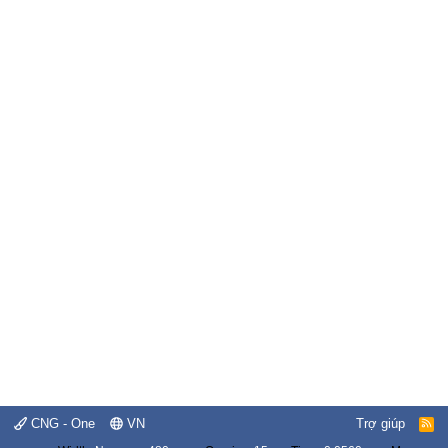
CNG - One
VN
Trợ giúp
R
S