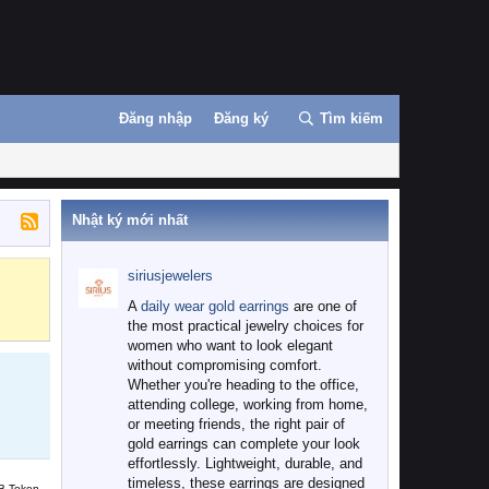
Đăng nhập
Đăng ký
Tìm kiếm
Nhật ký mới nhất
siriusjewelers
Binance
MEXC
A
daily wear gold earrings
are one of
the most practical jewelry choices for
women who want to look elegant
without compromising comfort.
Whether you're heading to the office,
attending college, working from home,
or meeting friends, the right pair of
gold earrings can complete your look
effortlessly. Lightweight, durable, and
timeless, these earrings are designed
B Token