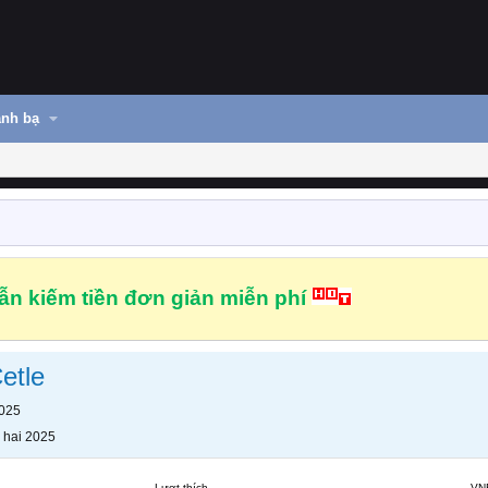
nh bạ
n kiếm tiền đơn giản miễn phí
etle
2025
 hai 2025
Lượt thích
VN