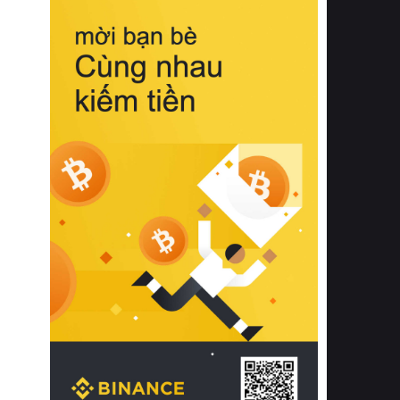
biệt từ bề mặt vải mềm mịn, khả năng
thoáng khí tuyệt vời cho đến độ đàn
hồi chuẩn xác của phần đệm nâng đỡ
cột sống.
Bên cạnh đó, việc lựa chọn các dòng
sản phẩm đạt chuẩn chất lượng quốc
tế còn giúp ngăn ngừa tình trạng kích
ứng da, hạn chế sự phát triển của vi
khuẩn và nấm mốc trong điều kiện
thời tiết nóng ẩm. Bạn có thể tìm hiểu
thêm các nghiên cứu khoa học về tác
động của giấc ngủ và môi trường
phòng ngủ đối với sức khỏe con
người tại Sleep Foundation (External
Link) để có cái nhìn toàn diện hơn.
2. Các tiêu chí vàng khi lựa chọn
chăn ga gối đệm cao cấp cho phòng
ngủ
Để sở hữu một bộ chăn ga gối đệm
cao cấp hoàn hảo cả về thẩm mỹ lẫn
công năng, người tiêu dùng cần cân
nhắc kỹ lưỡng các tiêu chí quan trọng