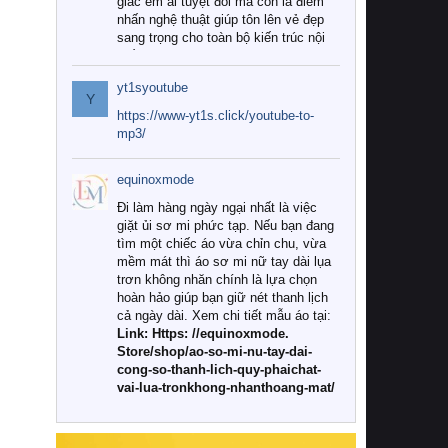
giác êm ái tuyệt đối mà còn là điểm
nhấn nghệ thuật giúp tôn lên vẻ đẹp
sang trọng cho toàn bộ kiến trúc nội
thất.
yt1syoutube
Tuy nhiên, giữa thị trường đa dạng
Y
với vô vàn thương hiệu và mẫu mã
https://www-yt1s.click/youtube-to-
như hiện nay, làm thế nào để chọn
mp3/
được những bộ chăn ga gối đệm cao
cấp thực sự chất lượng, phù hợp với
equinoxmode
khí hậu và nhu cầu sử dụng của gia
đình? Hãy cùng chúng tôi đi tìm lời
Đi làm hàng ngày ngại nhất là việc
giải đáp chi tiết qua bài viết dưới đây.
giặt ủi sơ mi phức tạp. Nếu bạn đang
tìm một chiếc áo vừa chỉn chu, vừa
1. Tại sao các gia đình hiện đại lại ưa
mềm mát thì áo sơ mi nữ tay dài lụa
chuộng chăn ga gối đệm cao cấp?
trơn không nhăn chính là lựa chọn
hoàn hảo giúp bạn giữ nét thanh lịch
Khác với các dòng sản phẩm thông
cả ngày dài. Xem chi tiết mẫu áo tại:
thường, những bộ chăn ga gối đệm
Link: Https: //equinoxmode.
cao cấp trải qua quy trình sản xuất
Store/shop/ao-so-mi-nu-tay-dai-
nghiêm ngặt từ khâu chọn lọc nguyên
cong-so-thanh-lich-quy-phaichat-
liệu tự nhiên đến công nghệ dệt
vai-lua-tronkhong-nhanthoang-mat/
nhuộm hiện đại không chứa hóa chất
độc hại. Khi sử dụng dòng sản phẩm
này, bạn sẽ cảm nhận rõ rệt sự khác