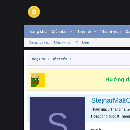
Trang chủ
Diễn đàn
Tin mới
Thành viên
Da
Đang truy cập
Nhật ký mới
Tìm kiếm
Trang Chủ
Thành Viên
Hướng dẫ
StejnarMaltC
S
Tham gia
8 Tháng hai 
Hoạt động cuối
8 Tháng
Bài viết