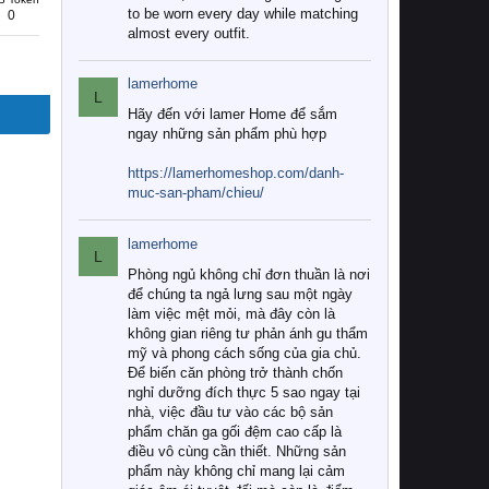
to be worn every day while matching
0
almost every outfit.
lamerhome
L
Hãy đến với lamer Home để sắm
ngay những sản phẩm phù hợp
https://lamerhomeshop.com/danh-
muc-san-pham/chieu/
lamerhome
L
Phòng ngủ không chỉ đơn thuần là nơi
để chúng ta ngả lưng sau một ngày
làm việc mệt mỏi, mà đây còn là
không gian riêng tư phản ánh gu thẩm
mỹ và phong cách sống của gia chủ.
Để biến căn phòng trở thành chốn
nghỉ dưỡng đích thực 5 sao ngay tại
nhà, việc đầu tư vào các bộ sản
phẩm chăn ga gối đệm cao cấp là
điều vô cùng cần thiết. Những sản
phẩm này không chỉ mang lại cảm