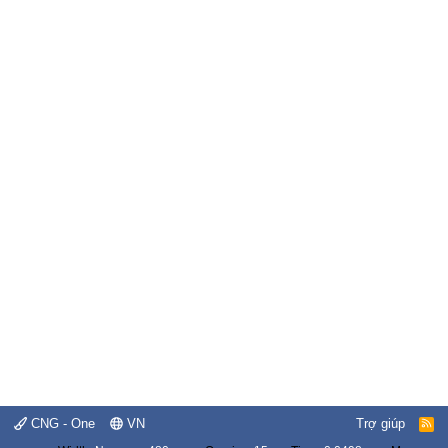
CNG - One
VN
Trợ giúp
R
S